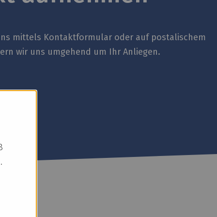
uns mittels Kontaktformular oder auf postalischem
rn wir uns umgehend um Ihr Anliegen.
8
.