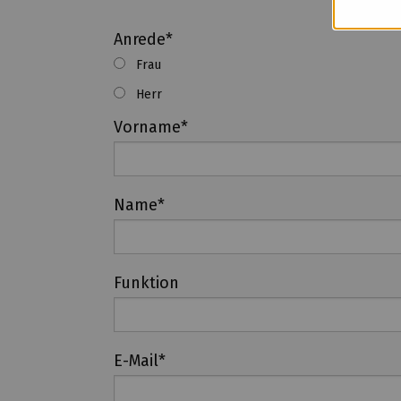
Anrede
*
Frau
Herr
Vorname
*
Name
*
Funktion
E-Mail
*