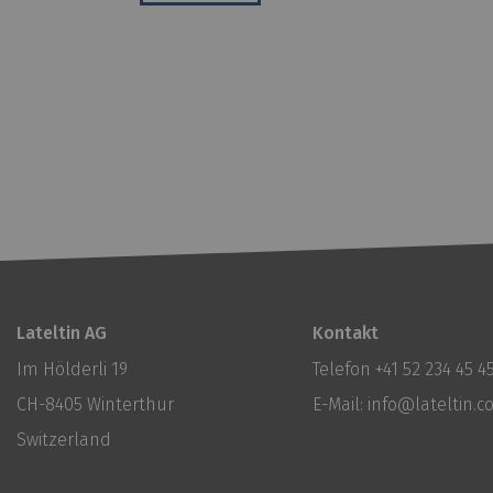
Lateltin AG
Kontakt
Im Hölderli 19
Telefon
+41 52 234 45 4
CH-8405 Winterthur
E-Mail:
info@lateltin.
Switzerland