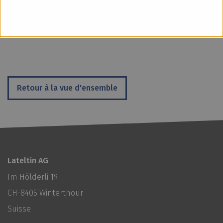
Retour à la vue d'ensemble
Lateltin AG
Im Hölderli 19
CH-8405 Winterthour
Suisse