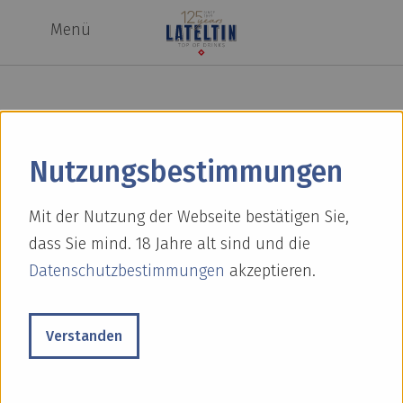
Menü
Nutzungs­bestimmungen
DelFino – Prodotto Svizzero
Mit der Nutzung der Webseite bestätigen Sie,
Unsere Likörspezialitäten erhalten mit DelFino
dass Sie mind. 18 Jahre alt sind und die
Coffee Liqueur neuen Zuwachs und in dem Zuge
Datenschutzbestimmungen
akzeptieren.
erhalten auch unser etablierter und beliebter
DelFino Amaretto sowie der DelFino Orange Brandy
Verstanden
ein Restyling. Beste Qualität im modernen Look.
Shop