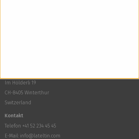
< Zu den News
Lateltin AG
Im Hölderli 19
CH-8405 Winterthur
Switzerland
Kontakt
Telefon
+41 52 234 45 45
E-Mail:
info@lateltin.com