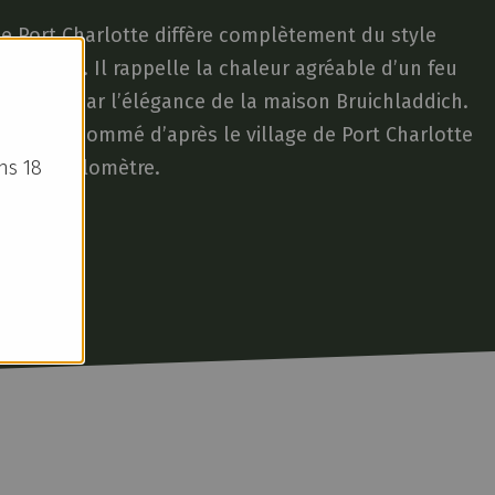
 de Port Charlotte diffère complètement du style
s d’Islay. Il rappelle la chaleur agréable d’un feu
actérise par l’élégance de la maison Bruichladdich.
mé a été nommé d’après le village de Port Charlotte
ès d’un kilomètre.
ns 18