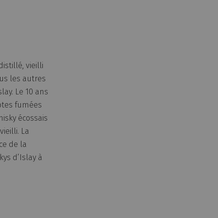
tillé, vieilli
ous les autres
slay. Le 10 ans
notes fumées
hisky écossais
eilli. La
ce de la
ys d’Islay à