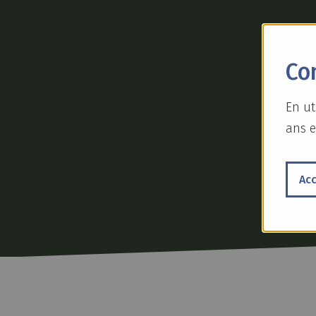
Con
En ut
ans e
Ac