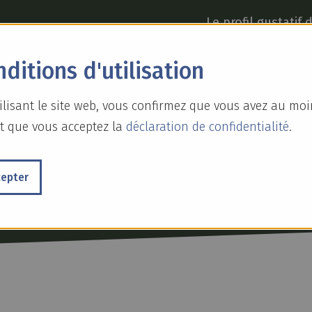
Le profil gustatif
typique des whisky
de camp et se car
ditions d'utilisation
Ce single malt fu
qui se trouve à pr
ilisant le site web, vous confirmez que vous avez au moi
t que vous acceptez la
déclaration de confidentialité
.
cepter