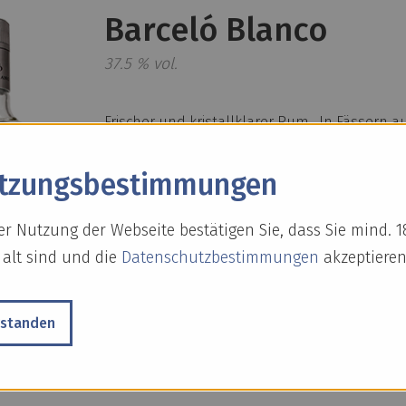
Barceló Blanco
37.5 % vol.
Frischer und kristallklarer Rum. In Fässern a
amerikanischer Eiche gereift und durch Kohlefil
um seine kristallklare Farbe zu gewährleisten
tzungs­bestimmungen
Erhältlich als: 700ml
er Nutzung der Webseite bestätigen Sie, dass Sie mind. 1
 alt sind und die
Datenschutzbestimmungen
akzeptieren
Shop
rstanden