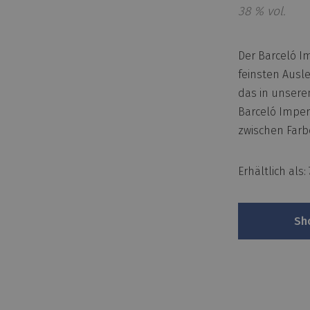
38 % vol.
Der Barceló I
feinsten Ausl
das in unsere
Barceló Imperi
zwischen Far
Erhältlich als
Sh