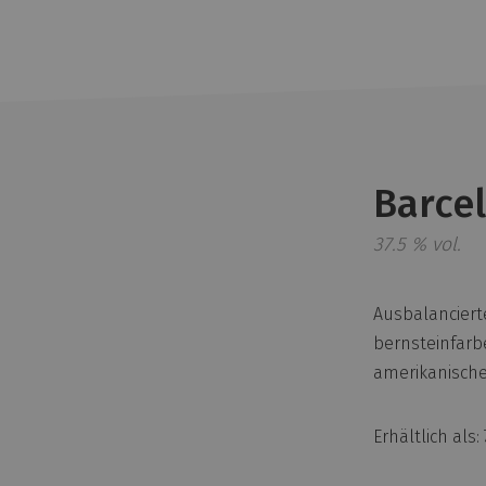
Barce
37.5 % vol.
Ausbalanciert
bernsteinfarbe
amerikanische
Erhältlich als