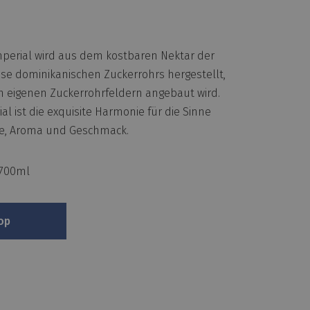
mperial wird aus dem kostbaren Nektar der
ese dominikanischen Zuckerrohrs hergestellt,
n eigenen Zuckerrohrfeldern angebaut wird.
al ist die exquisite Harmonie für die Sinne
be, Aroma und Geschmack.
: 700ml
op