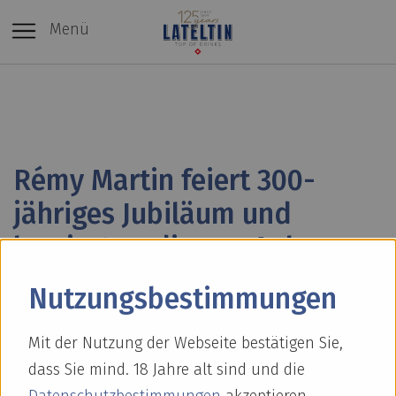
Menü
Rémy Martin feiert 300-
jähriges Jubiläum und
lanciert zu diesem Anlass
einen einzigartigen Grand
Nutzungs­bestimmungen
Champagne Cognac, den
Rémy Martin 300th
Mit der Nutzung der Webseite bestätigen Sie,
dass Sie mind. 18 Jahre alt sind und die
Anniversary Coupe