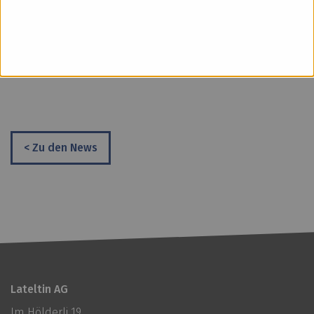
300th Anniversary Coupe eine wahre Rarität und
wird nur in ausgewählten Fachgeschäften und
Gastronomiebetrieben erhältlich sein.
< Zu den News
Lateltin AG
Im Hölderli 19